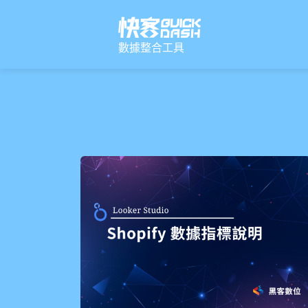
跳
至
主
要
數據整合工具
內
容